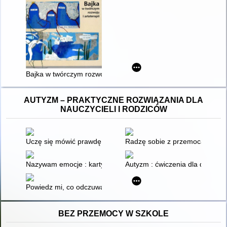
Bajka w twórczym rozwoju i arteterapii
AUTYZM – PRAKTYCZNE ROZWIĄZANIA DLA
NAUCZYCIELI I RODZICÓW
Uczę się mówić prawdę : karty pracy rozwijające umiejętność 
Radzę sobie z przemocą w szkole
Nazywam emocje : karty pracy dla dzieci ze specjalnymi potr
Autyzm : ćwiczenia dla dzieci :
Powiedz mi, co odczuwasz : ćwiczenia dla dzieci z zaburzenia
BEZ PRZEMOCY W SZKOLE