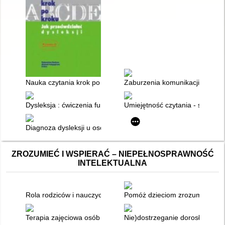
Nauka czytania krok po kroku : jak przeciwdziałać dysleksji
Zaburzenia komunikacji pisemn
Dysleksja : ćwiczenia funkcji poznawczych dla dzieci zagrożony
Umiejętność czytania - symptom
Diagnoza dysleksji u osób dorosłych w Republice Czeskiej
ZROZUMIEĆ I WSPIERAĆ – NIEPEŁNOSPRAWNOŚĆ
INTELEKTUALNA
Rola rodziców i nauczycieli-terapeutów we wspieraniu rozwoju 
Pomóż dzieciom zrozumieć świat
Terapia zajęciowa osób z niepełnosprawnością intelektualną
Nie)dostrzeganie dorosłości z n