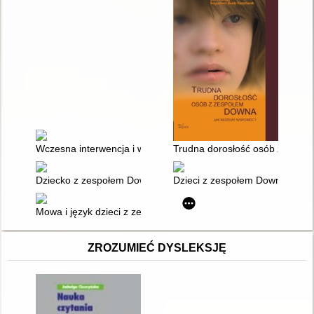
Wczesna interwencja i wspomaganie rozwoju u dzieci z choro
Trudna dorosłość osób z zesp
Dziecko z zespołem Downa : jaka to musi być miłość
Dzieci z zespołem Downa : pora
Mowa i język dzieci z zespołem Downa : czynniki zakłócające
ZROZUMIEĆ DYSLEKSJĘ