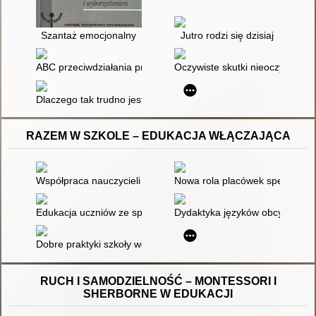
Szantaż emocjonalny
Jutro rodzi się dzisiaj
ABC przeciwdziałania przemocy w rodzinie - diagnoza, interw
Oczywiste skutki nieoczywistej
Dlaczego tak trudno jest odejść : narracje kobiet doświadczaj
RAZEM W SZKOLE – EDUKACJA WŁĄCZAJĄCA
Współpraca nauczycieli oraz nauczycieli specjalistów w konte
Nowa rola placówek specjalnyc
Edukacja uczniów ze specjalnymi potrzebami edukacyjnymi w sz
Dydaktyka języków obcych : w
Dobre praktyki szkoły włączającej
RUCH I SAMODZIELNOŚĆ – MONTESSORI I
SHERBORNE W EDUKACJI