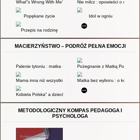
What"s Wrong With Me?
Nie milcz : opowieści o odwadz
Popękane życie
Idol w ogniu
Przepis na rodzinę
MACIERZYŃSTWO – PODRÓŻ PEŁNA EMOCJI
Palenie tytoniu : matka - ciąża - dziecko
Pożegnanie z Matką Polką? : dy
Mama inna niż wszystkie, czyli Portrety matek w powieściach d
Matka bez wyboru : o kobietach,
Kobieta Polska" a dziecko : macierzyństwo i wychowanie dziec
METODOLOGICZNY KOMPAS PEDAGOGA I
PSYCHOLOGA