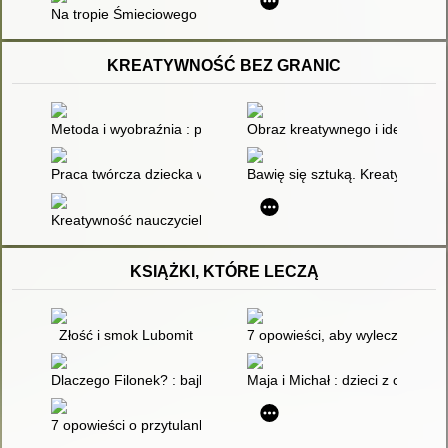
Na tropie Śmieciowego Potwora
KREATYWNOŚĆ BEZ GRANIC
Metoda i wyobraźnia : podręcznik dla nauczyciela. Cz. 2,
Obraz kreatywnego i idealnego 
Praca twórcza dziecka w edukacji plastycznej - nowe propozyc
Bawię się sztuką. Kreatywnie cz
Kreatywność nauczyciela i ucznia w kontekście pracy nad gł
KSIĄŻKI, KTÓRE LECZĄ
Złość i smok Lubomit
7 opowieści, aby wyleczyć małe
Dlaczego Filonek? : bajki i opowiadania dla dzieci z cukrzycą i i
Maja i Michał : dzieci z cukrzyc
7 opowieści o przytulankach