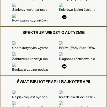
Seniorzy-wolontariusze jako korepetytorzy uczniów ze specja
Kolorowa jesień życia : przeci
Powiązanie czynników ryzyka i czynników ochronnych w zapobi
SPEKTRUM WIEDZY O AUTYZMIE
Charakterystyka wybranych zaburzeń psychicznych współwystę
ESDM (Early Start DEnver Model
Zaburzenia rozwoju mowy i komunikacji u małych dzieci z au
Diagnoza różnicowa niedokszta
Edukacja zdalna podczas pandemii COVID-19 uczniów i uczennic
ŚWIAT BIBLIOTERAPII I BAJKOTERAPII
Najpiękniej jest być sobą
Książki dla dzieci na trudne tem