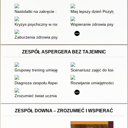
Nastolatki na zakręcie : jak wspierać zdrowie w głowie młodyc
Miej lepszy dzień Pozytywny po
Kryzys psychiczny w rodzinie : najgorzej być w tym wszystki
Wspieranie zdrowia psychiczneg
Zaburzenia zdrowia psychicznego : przewodnik
ZESPÓŁ ASPERGERA BEZ TAJEMNIC
Grupowy trening umiejętności społecznych : dla dzieci i młodz
Scenariusz zajęć do książki "In
Diagnoza zespołu Aspergera
Rozwijanie umiejętności życio
Zrozumieć świat ucznia z zespołem Aspergera
ZESPÓŁ DOWNA – ZROZUMIEĆ I WSPIERAĆ