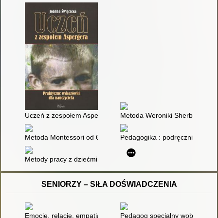
Uczeń z zespołem Aspergera : praktyczne wskazówki dla nauc
Metoda Weroniki Sherborne w t
Metoda Montessori od 6 do 12 lat : pomóż swojemu dziecku o
Pedagogika : podręcznik akade
Metody pracy z dziećmi z autyzmem w opiniach rodziców = Method
SENIORZY – SIŁA DOŚWIADCZENIA
Emocje, relacje, empatia w wieku dojrzałym : warsztat Jak zad
Pedagog specjalny wobec niep