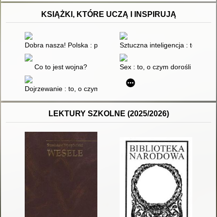
KSIĄŻKI, KTÓRE UCZĄ I INSPIRUJĄ
Dobra nasza! Polska : przewodnik dla dzieci
Sztuczna inteligencja : to, o cz
Co to jest wojna?
Sex : to, o czym dorośli ci nie 
Dojrzewanie : to, o czym dorośli ci nie mówią, (bo często sami
LEKTURY SZKOLNE (2025/2026)