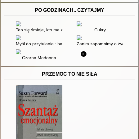
PO GODZINACH.. CZYTAJMY
Ten się śmieje, kto ma zęby
Cukry
Myśl do przytulania : baśniowa opowieść dla kobiet, które potr
Zanim zapomnimy o życzliwośc
Czarna Madonna
PRZEMOC TO NIE SIŁA