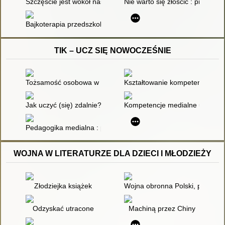
Szczęście jest wokół nas : Scenariusz zajęć biblioterapeutyc
Nie warto się złościć : przyjaźń
Bajkoterapia przedszkolaka. cd
TIK – UCZ SIĘ NOWOCZEŚNIE
Tożsamość osobowa w epoce cyfrowych technologii komunika
Kształtowanie kompetencji medi
Jak uczyć (się) zdalnie? : podręcznik dla nauczycieli, uczniów
Kompetencje medialne ucznia -
Pedagogika medialna : podręcznik akademicki. [t.] 2
WOJNA W LITERATURZE DLA DZIECI I MŁODZIEŻY
Złodziejka książek
Wojna obronna Polski, początek
Odzyskać utracone
Machiną przez Chiny