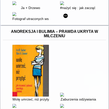
Ja + Drzewo
#nażyć się : jak zacząć nażywać
Fotograf utraconych wspomnień
ANOREKSJA I BULIMIA – PRAWDA UKRYTA W
MILCZENIU
Wolę umrzeć, niż przytyć : jak zrozumieć i pokonać anoreksję i
Zaburzenia odżywiania