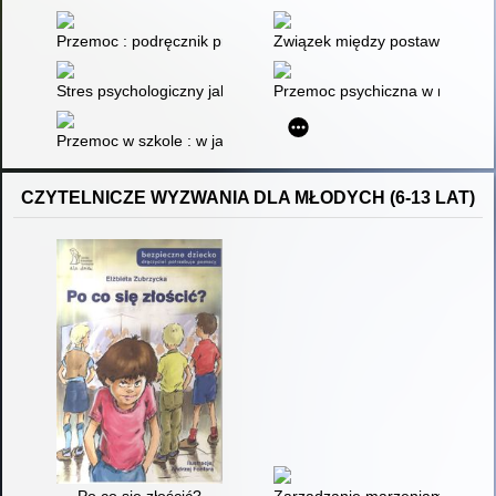
Przemoc : podręcznik przetrwania dla nastolatków : szkoła, int
Związek między postawami wob
Stres psychologiczny jako źródło agresji szkolnej
Przemoc psychiczna w relacjac
Przemoc w szkole : w jaki sposób interweniować i zapobiegać
CZYTELNICZE WYZWANIA DLA MŁODYCH (6-13 LAT)
Po co się złościć?
Zarządzanie marzeniami : poezj