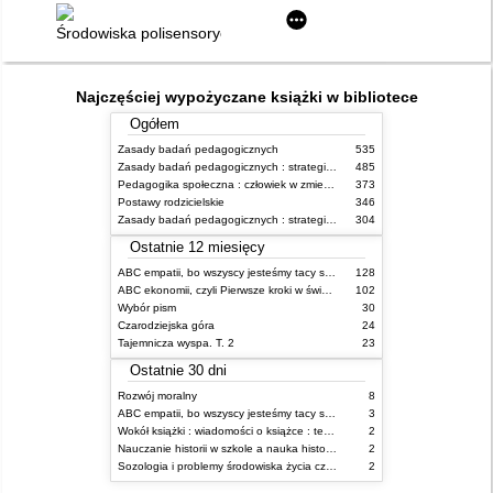
Środowiska polisensoryczne dla osób z niepełnosprawnością i
Najczęściej wypożyczane książki w bibliotece
Ogółem
Zasady badań pedagogicznych
535
Zasady badań pedagogicznych : strategie ilościowe i jakościowe
485
Pedagogika społeczna : człowiek w zmieniającym się świecie
373
Postawy rodzicielskie
346
Zasady badań pedagogicznych : strategie ilościowe i jakościowe
304
Ostatnie 12 miesięcy
ABC empatii, bo wszyscy jesteśmy tacy sami
128
ABC ekonomii, czyli Pierwsze kroki w świecie finansów
102
Wybór pism
30
Czarodziejska góra
24
Tajemnicza wyspa. T. 2
23
Ostatnie 30 dni
Rozwój moralny
8
ABC empatii, bo wszyscy jesteśmy tacy sami
3
Wokół książki : wiadomości o książce : technika biblioteczna : samokształcenie
2
Nauczanie historii w szkole a nauka historyczna
2
Sozologia i problemy środowiska życia człowieka
2