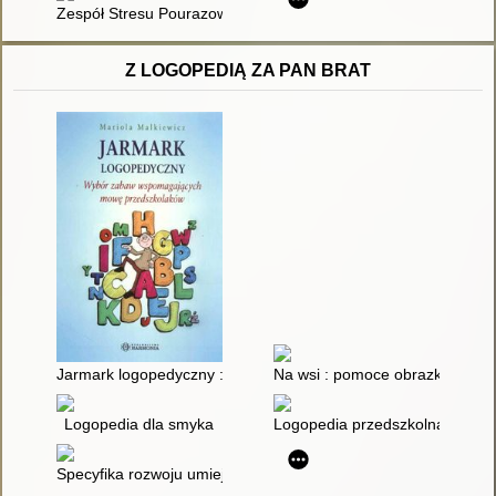
Zespół Stresu Pourazowego u dzieci i dorosłych
Z LOGOPEDIĄ ZA PAN BRAT
Jarmark logopedyczny : wybór zabaw wspomagających mowę 
Na wsi : pomoce obrazkowe ć
Logopedia dla smyka
Logopedia przedszkolna i wczes
Specyfika rozwoju umiejętności komunikacyjnych dzieci z us