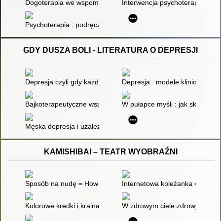
Dogoterapia we wspomaganiu nauki i usprawnianiu techniki cz
Interwencja psychoterapeutycz
Psychoterapia : podręcznik akademicki. [6]
GDY DUSZA BOLI - LITERATURA O DEPRESJI
Depresja czyli gdy każdy oddech boli
Depresja : modele kliniczne i t
Bajkoterapeutyczne wsparcie dziecka, którego rodzic zmaga si
W pułapce myśli : jak skuteczni
Męska depresja i uzależnienia
KAMISHIBAI – TEATR WYOBRAŹNI
Sposób na nudę = How to Chase Away Boredom = Was man geg
Internetowa koleżanka = The Int
Kolorowe kredki i kraina wyobraźni
W zdrowym ciele zdrowy duch