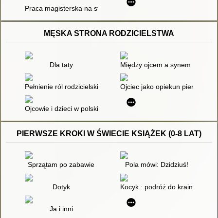
Praca magisterska na studiach historycznych : przewodnik me
MĘSKA STRONA RODZICIELSTWA
Dla taty
Między ojcem a synem : jak bu
Pełnienie ról rodzicielskich wobec dziecka niepełnosprawnego i
Ojciec jako opiekun pierwszopl
Ojcowie i dzieci w polskiej literaturze dla najmłodszych
PIERWSZE KROKI W ŚWIECIE KSIĄŻEK (0-8 LAT)
Sprzątam po zabawie
Pola mówi: Dzidziuś!
Dotyk
Kocyk : podróż do krainy przytu
Ja i inni