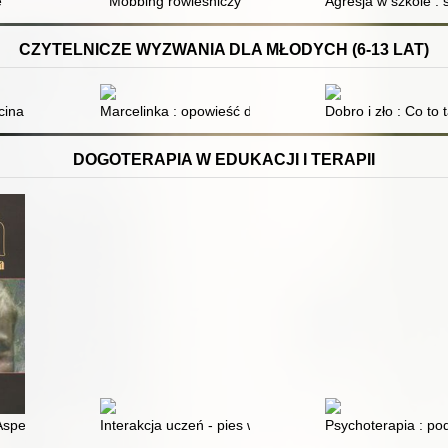
e
Mobbing rówieśniczy
Agresja w szkole :
CZYTELNICZE WYZWANIA DLA MŁODYCH (6-13 LAT)
acina hasa po łąkach i lasach
Marcelinka : opowieść dla bardzo wrażliwych dzieci i i
Dobro i zło : Co to 
DOGOTERAPIA W EDUKACJI I TERAPII
edagogiki
spergera : praktyczne wskazówki dla nauczyciela
Interakcja uczeń - pies w edukacji i rehabilitacji. E
Psychoterapia : pod