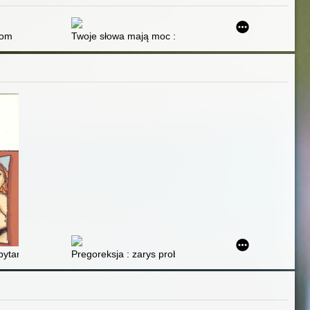
jom
Twoje słowa mają moc : dodają skrzydeł, inspirują do d
U
owy plan pokonania bulimii i eliminacji zaburzeń odżywiania
pytania
Pregoreksja : zarys problemu