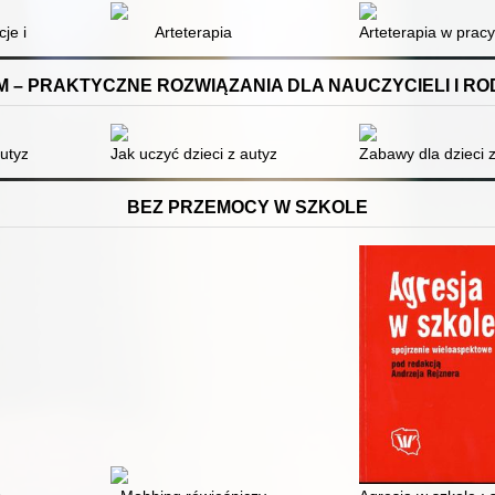
d seksu i substancji psychoaktywnych
cje i wartości
Arteterapia
Arteterapia w pracy
 – PRAKTYCZNE ROZWIĄZANIA DLA NAUCZYCIELI I R
połem Aspergera i zaburzeniami integracji sensorycznej
autyzmem czytania umysłu : zeszyt ćwiczeń dla nauczycieli i rodziców
Jak uczyć dzieci z autyzmem czytania umysłu : praktycz
Zabawy dla dzieci
BEZ PRZEMOCY W SZKOLE