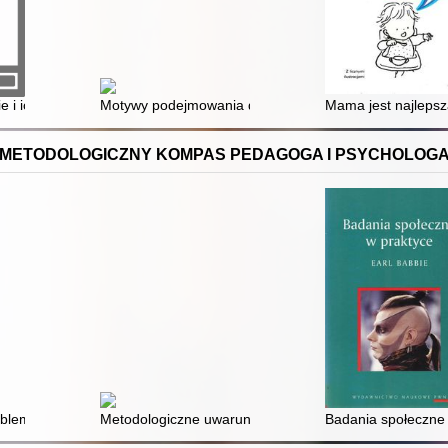
do rozmowy z myślącą młodzieżą
ie i ich wpływ na niedostosowanie społeczne dzieci i młodzieży / Pauli
Motywy podejmowania decyzji o posiadaniu pierwszego
Mama jest najlepsz
METODOLOGICZNY KOMPAS PEDAGOGA I PSYCHOLOG
blemy ilościowych i jakościowych badań nad psychoterapią - wykorzy
Metodologiczne uwarunkowania strategii jakościowych 
Badania społeczne