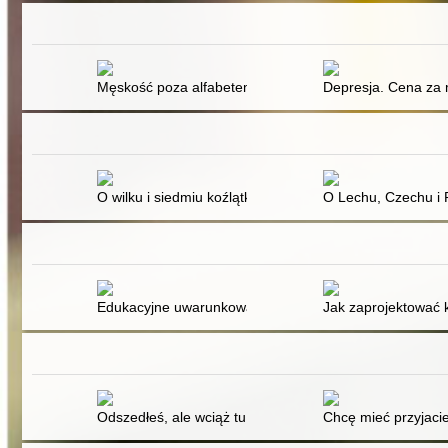
Męskość poza alfabetem - dlaczego "alfy" i "sigmy" to 
Depresja. Cena za 
O wilku i siedmiu koźlątkach
O Lechu, Czechu i R
Edukacyjne uwarunkowania rozwoju kreatywności
Jak zaprojektować k
Odszedłeś, ale wciąż tu jesteś
Chcę mieć przyjacie