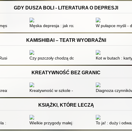
GDY DUSZA BOLI - LITERATURA O DEPRESJI
pułapka?
męskość : Musisz być najlepszy!
Męska depresja : jak rozbić pancerz
W pułapce myśli - d
KAMISHIBAI – TEATR WYOBRAŹNI
usie i powstaniu Polski
Czy pszczoły chodzą do szkoły?
Kot w butach : kart
KREATYWNOŚĆ BEZ GRANIC
reatywną lekcję? = How to design a creative lesson?
Kreatywność w szkole - jak rozwijać twórcze myślenie
Diagnoza czynników
KSIĄŻKI, KTÓRE LECZĄ
la : o dziewczynce, która chciała zaprzyjaźnić się z krokodylem
Wielkie przygody małej kropelki wody : bardzo pouczają
To ja! : duży i odw