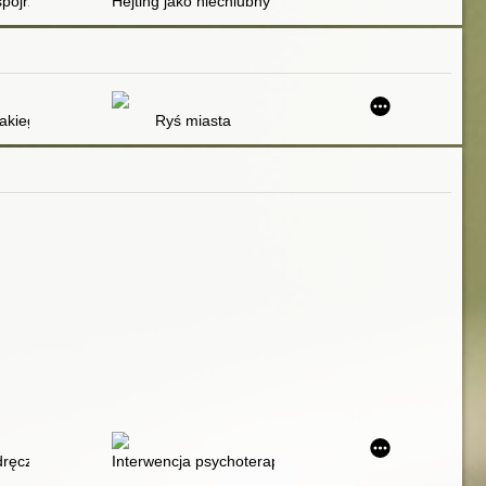
 spojrzenie wieloaspektowe
Hejting jako niechlubny trend w komunikacji rówieśnicz
ch rodziców
takiego ?
Ryś miasta
mpiryczna analiza poglądów przyszłych pedagogów specjalnych na wykorz
ręcznik akademicki. [6]
Interwencja psychoterapeutyczna z udziałem psów