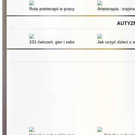
Rola arteterapii w pracy z pacjentami uzależnionymi o
Arteterapia : inspira
AUTYZM
101 ćwiczeń, gier i zabaw : dla dzieci z autyzmem, zes
Jak uczyć dzieci z 