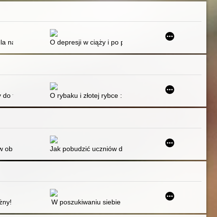
la nastolatków : jak skutecznie poradzić sobie z depresją, stresem i lę
O depresji w ciąży i po porodzie : przyczyny, objawy, 
y do teatru narracyjnego
O rybaku i złotej rybce : karty do teatru narracyjnego
 uczniów?
 obniżających kreatywność nauczycieli
Jak pobudzić uczniów do bycia kreatywnymi, czyli o je
ca historia
ażny! : nowe historyjki, które dodają dzieciom pewności siebie
W poszukiwaniu siebie