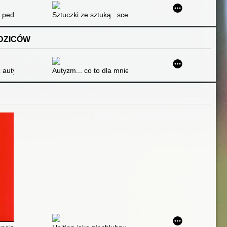
 pedagoga : teoretyczne i praktyczne podstawy terapii przez sztukę
Sztuczki ze sztuką : scenariusze metodyczne z artetera
ODZICÓW
ny poradnik dla nauczycieli i rodziców
 z autyzmem
Autyzm... co to dla mnie znaczy? : podręcznik z ćwicz