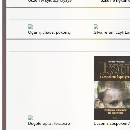
Uczeń w sytuacji kryzysowej
Szkolne nękani
Ogarnij chaos, pokonaj stres : poradnik dla dzieci
Silva rerum czyli Ł
Dogoterapia : terapia z udziałem psa : podstawy kynop
Uczeń z zespołem A