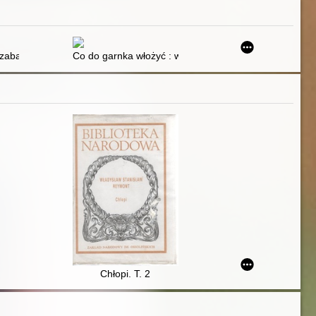
i zabawy ruchowe dla dzieci w wieku od 3 do 6 lat. Część 1
Co do garnka włożyć : w jaki sposób przygotowywano j
Chłopi. T. 2