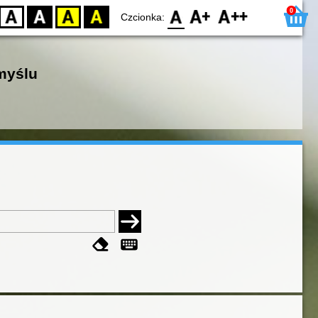
0
D
BW
YB
BY
F0
F1
F2
Czcionka:
myślu