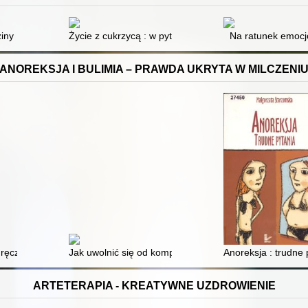
ziny
Życie z cukrzycą : w pytaniach i odpowiedziach
Na ratunek emoc
ANOREKSJA I BULIMIA – PRAWDA UKRYTA W MILCZENI
psychologii klinicznej
ręcznik akademicki. [5]
Jak uwolnić się od kompulsywnego objadania się : nauk
Anoreksja : trudne 
ARTETERAPIA - KREATYWNE UZDROWIENIE