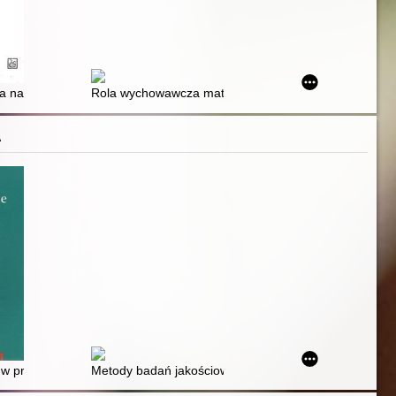
na Niesuchorska
 dziecka przez współczesne kobiety o różnych orientacjach życiowych
a na świecie
Rola wychowawcza matki w edukacji domowej
A
stanie metod mieszanych
badań ewaluacyjnych w toku praktyki pedagogicznej - dyskusja między
 w praktyce
Metody badań jakościowych. Tom 2