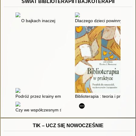
ŚWIAT BIBLIOTERAPII I BAJKOTERAPII
O bajkach inaczej
Dlaczego dzieci powinny czytać
Podróż przez krainy emocji : Scenariusz zajęć biblioterapeut
Biblioterapia : teoria i praktyka 
Czy we współczesnym świecie potrzebne są autorytety? : scena
TIK – UCZ SIĘ NOWOCZEŚNIE