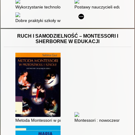
Wykorzystanie technologii wspomagających uczniów z niepełn
Postawy nauczycieli edukacji w
Dobre praktyki szkoły włączającej
RUCH I SAMODZIELNOŚĆ – MONTESSORI I
SHERBORNE W EDUKACJI
Metoda Montessori w przedszkolu i szkole : kształcenie i osiągn
Montessori : nowoczesne podejś