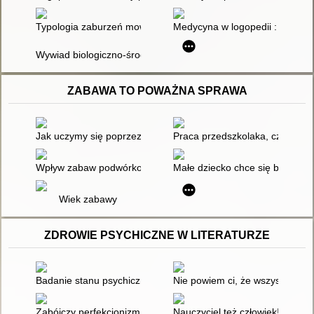
Typologia zaburzeń mowy w przypadku osób z rozszczepem war
Medycyna w logopedii : terapia,
Wywiad biologiczno-środowiskowy do wykrywania wczesnych
ZABAWA TO POWAŻNA SPRAWA
Jak uczymy się poprzez zabawę
Praca przedszkolaka, czyli pow
Wpływ zabaw podwórkowych na rozwój społeczny dziecka
Małe dziecko chce się bawić
Wiek zabawy
ZDROWIE PSYCHICZNE W LITERATURZE
Badanie stanu psychicznego : rozpoznania według ICD-11
Nie powiem ci, że wszystko będ
Zabójczy perfekcjonizm
Nauczyciel też człowiek! : jak