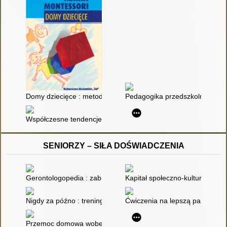
Domy dziecięce : metoda pedagogiki naukowej stosowana w w
Pedagogika przedszkolna : no
Współczesne tendencje w nauczaniu inspirowane metodami M. Mo
SENIORZY – SIŁA DOŚWIADCZENIA
Gerontologopedia : zaburzenia mowy w starszym wieku
Kapitał społeczno-kulturowy Śl
Nigdy za późno : trening umysłu dla seniorów
Ćwiczenia na lepszą pamięć dla
Przemoc domowa wobec starszych kobiet na wsi