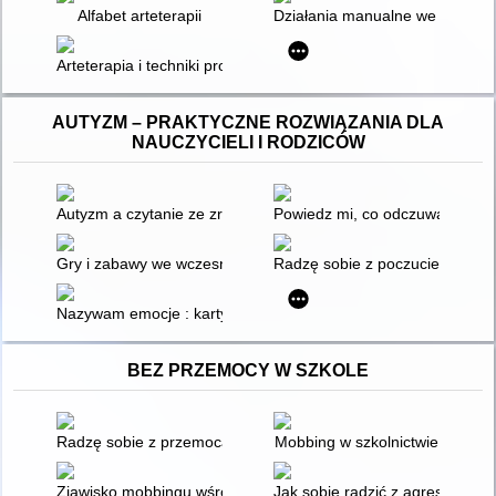
Alfabet arteterapii
Działania manualne we wspiera
Arteterapia i techniki projekcyjne w pracy z dziećmi i młodzieżą
AUTYZM – PRAKTYCZNE ROZWIĄZANIA DLA
NAUCZYCIELI I RODZICÓW
Autyzm a czytanie ze zrozumieniem : gotowe scenariusze lekcj
Powiedz mi, co odczuwasz : ćwi
Gry i zabawy we wczesnej interwencji : ćwiczenia dla dzieci 
Radzę sobie z poczuciem lęku : 
Nazywam emocje : karty pracy dla dzieci ze specjalnymi potr
BEZ PRZEMOCY W SZKOLE
Radzę sobie z przemocą w szkole i internecie : karty pracy dl
Mobbing w szkolnictwie
Zjawisko mobbingu wśród uczniów szkół polskich w Polsce i 
Jak sobie radzić z agresją i p