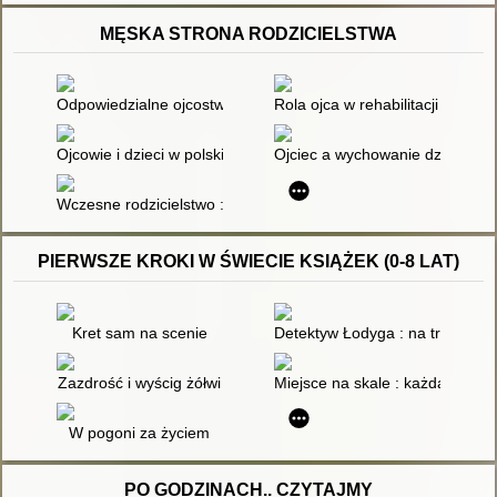
MĘSKA STRONA RODZICIELSTWA
Odpowiedzialne ojcostwo - samotne wychowywanie dziecka z 
Rola ojca w rehabilitacji dzie
Ojcowie i dzieci w polskiej literaturze dla najmłodszych
Ojciec a wychowanie dziecka
Wczesne rodzicielstwo : zagrożenie czy szansa? : nastoletni ro
PIERWSZE KROKI W ŚWIECIE KSIĄŻEK (0-8 LAT)
Kret sam na scenie
Detektyw Łodyga : na tropie za
Zazdrość i wyścig żółwi
Miejsce na skale : każda histor
W pogoni za życiem
PO GODZINACH.. CZYTAJMY