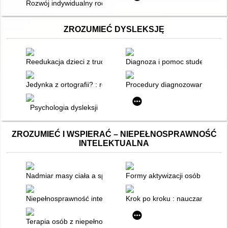
Rozwój indywidualny rodziców w systemie rodziny z dzieckie
ZROZUMIEĆ DYSLEKSJĘ
Reedukacja dzieci z trudnościami w czytaniu i pisaniu
Diagnoza i pomoc studentom z d
Jedynka z ortografii? : rozpoznawanie dysleksji, dysortografii 
Procedury diagnozowania dysle
Psychologia dysleksji
ZROZUMIEĆ I WSPIERAĆ – NIEPEŁNOSPRAWNOŚĆ
INTELEKTUALNA
Nadmiar masy ciała a sprawność fizyczna osób dorosłych z n
Formy aktywizacji osób niepeł
Niepełnosprawność intelektualna
Krok po kroku : nauczanie i ter
Terapia osób z niepełnosprawnością intelektualną