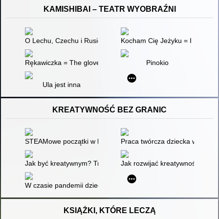
KAMISHIBAI – TEATR WYOBRAŹNI
O Lechu, Czechu i Rusie i powstaniu Polski
Kocham Cię Jeżyku = I Love You
Rękawiczka = The glove = Rukavička
Pinokio
Ula jest inna
KREATYWNOŚĆ BEZ GRANIC
STEAMowe początki w bibliotece, czyli Działania kreatywne pe
Praca twórcza dziecka w edukac
Jak być kreatywnym? Trening kreatywności na lekcji języka po
Jak rozwijać kreatywność uczni
W czasie pandemii dzieci się (nie) nudzą! : kreatywna nuda w
KSIĄŻKI, KTÓRE LECZĄ