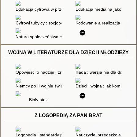
Edukacja cyfrowa w przedszkolu - czas zacząć!
Edukacja medialna jako forma p
Cyfrowi tubylcy : socjopedagogiczne aspekty nowych technologii
Kodowanie a realizacja podsta
Natura społeczeństwa cyfrowego : o czym powinniśmy pamiętać
WOJNA W LITERATURZE DLA DZIECI I MŁODZIEŻY
Opowieści o nadziei : znajdowanie inspiracji w codziennym życ
Iliada : wersja nie dla dorosłych
Niemcy po II wojnie światowej 1945-1970 : scenariusz lekcji hist
Dzieci i wojna : jak kompleksow
Biały ptak
Z LOGOPEDIĄ ZA PAN BRAT
Logopedia : standardy postępowania logopedycznego : podręc
Nauczyciel przedszkola kontra