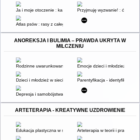
Ja i moje otoczenie : karty pracy dla uczniów z niepełnosprawn
Przyjmuję wyzwanie! : ćwiczeni
Atlas psów : rasy z całego świata
ANOREKSJA I BULIMIA – PRAWDA UKRYTA W
MILCZENIU
Rodzinne uwarunkowania zachowania dziecka w świetle psychol
Emocje dzieci i młodzieży z tr
Dzieci i młodzież w sieci zagrożeń realnych i wirtualnych : asp
Parentyfikacja - identyfikacja 
Depresja i samobójstwa dzieci i młodzieży : żyć nie umierać - p
ARTETERAPIA - KREATYWNE UZDROWIENIE
Edukacja plastyczna w szkolnej przestrzeni XXI wieku : artetera
Arteterapia w teorii i praktyce