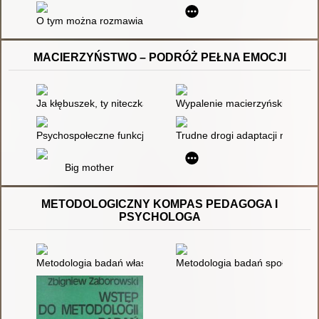
O tym można rozmawiać tylko z królikami
MACIERZYŃSTWO – PODRÓŻ PEŁNA EMOCJI
Ja kłębuszek, ty niteczka
Wypalenie macierzyńskie : jak
Psychospołeczne funkcjonowanie matek z rodzin wychowujący
Trudne drogi adaptacji matek do
Big mother
METODOLOGICZNY KOMPAS PEDAGOGA I
PSYCHOLOGA
Metodologia badań własnych
Metodologia badań społecznyc