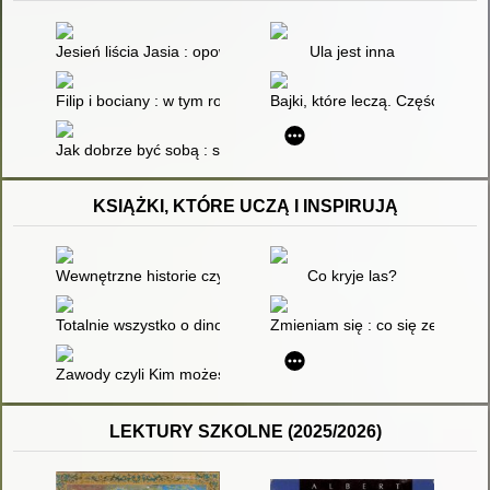
Jesień liścia Jasia : opowieść o życiu dla małych i dużych
Ula jest inna
Filip i bociany : w tym roku wiosny nie będzie!
Bajki, które leczą. Część 1
Jak dobrze być sobą : słów kilka o poczuciu własnej wartości
KSIĄŻKI, KTÓRE UCZĄ I INSPIRUJĄ
Wewnętrzne historie czyli Ciało od podszewki
Co kryje las?
Totalnie wszystko o dinozaurach i innych prehistorycznych best
Zmieniam się : co się ze mną d
Zawody czyli Kim możesz zostać
LEKTURY SZKOLNE (2025/2026)