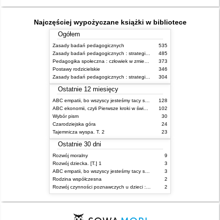
Najczęściej wypożyczane książki w bibliotece
Ogółem
Zasady badań pedagogicznych
535
Zasady badań pedagogicznych : strategie ilościowe i jakościowe
485
Pedagogika społeczna : człowiek w zmieniającym się świecie
373
Postawy rodzicielskie
346
Zasady badań pedagogicznych : strategie ilościowe i jakościowe
304
Ostatnie 12 miesięcy
ABC empatii, bo wszyscy jesteśmy tacy sami
128
ABC ekonomii, czyli Pierwsze kroki w świecie finansów
102
Wybór pism
30
Czarodziejska góra
24
Tajemnicza wyspa. T. 2
23
Ostatnie 30 dni
Rozwój moralny
9
Rozwój dziecka. [T.] 1
3
ABC empatii, bo wszyscy jesteśmy tacy sami
3
Rodzina współczesna
2
Rozwój czynności poznawczych u dzieci : wybrane zagadnienia
2