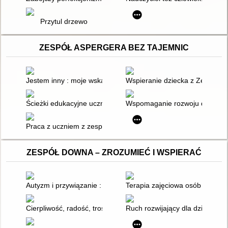
Przytul drzewo
ZESPÓŁ ASPERGERA BEZ TAJEMNIC
Jestem inny : moje wskazówki dla aspich, ich rodzin i terapeut
Wspieranie dziecka z Zespołem
Ścieżki edukacyjne uczniów z autyzmem i zespołem Aspergera 
Wspomaganie rozwoju dziecka z
Praca z uczniem z zespołem Aspergera
ZESPÓŁ DOWNA – ZROZUMIEĆ I WSPIERAĆ
Autyzm i przywiązanie : studia nad interakcjami dzieci z auty
Terapia zajęciowa osób z zesp
Cierpliwość, radość, troska : Światowy Dzień Osób z Zespoł
Ruch rozwijający dla dzieci