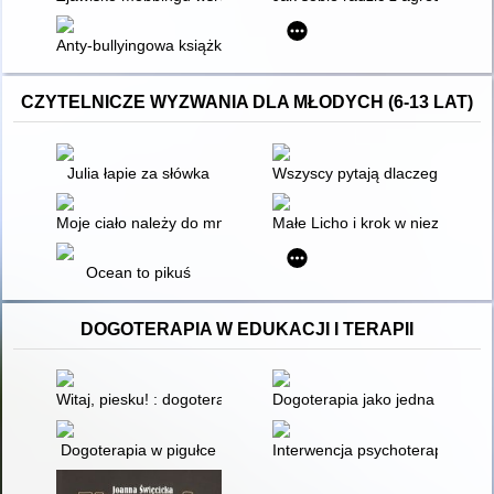
Anty-bullyingowa książka dla dziewczyn : praktyczne sposoby
CZYTELNICZE WYZWANIA DLA MŁODYCH (6-13 LAT)
Julia łapie za słówka
Wszyscy pytają dlaczego
Moje ciało należy do mnie : naucz dziecko mówić "nie"!
Małe Licho i krok w nieznane
Ocean to pikuś
DOGOTERAPIA W EDUKACJI I TERAPII
Witaj, piesku! : dogoterapia we wspomaganiu rozwoju dzieci o
Dogoterapia jako jedna z form 
Dogoterapia w pigułce
Interwencja psychoterapeutycz