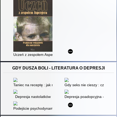
Uczeń z zespołem Aspergera : praktyczne wskazówki dla nauc
GDY DUSZA BOLI - LITERATURA O DEPRESJI
Taniec na receptę : jak ruch i muzyka mogą wspierać w leczeni
Gdy seks nie cieszy : czy dep
Depresja nastolatków
Depresja poadopcyjna - przyczyn
Podejście psychodynamiczne