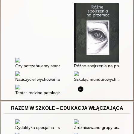
Czy potrzebujemy standardów, by ochronić dzieci przed krzy
Różne spojrzenia na przemoc
Nauczyciel wychowania przedszkolnego w obliczu przemocy 
Szkoląc mundurowych : Skuteczn
Teatr : rodzina patologiczna
RAZEM W SZKOLE – EDUKACJA WŁĄCZAJĄCA
Dydaktyka specjalna : system znaczeń i relacji w projektowani
Zróżnicowane grupy uczniów - 